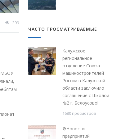
399
ЧАСТО ПРОСМАТРИВАЕМЫЕ
Калужское
региональное
отделение Союза
и МБОУ
машиностроителей
России в Калужской
узнали,
области заключило
 ребятам
соглашение с Школой
№2 г. Белоусово!
1680 просмотров
мпионат
⚙Новости
предприятий
щих