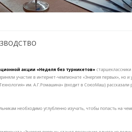
ИЗВОДСТВО
ционной акции «Неделя без турникетов»
старшеклассник
приняли участие в интернет-чемпионате «Энергия первых», но и 
Технология» им. А.Г.Ромашина» (входит в СоюзМаш) рассказали
льникам необходимо углубленно изучать, чтобы попасть на че
емпионата «Энергия первых» станет посещение одного из веду