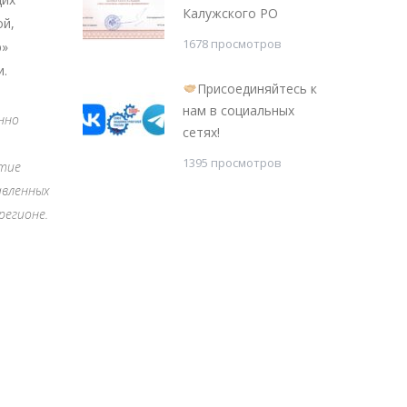
Калужского РО
ой,
1678 просмотров
ю»
и.
Присоединяйтесь к
нам в социальных
нно
сетях!
1395 просмотров
итие
авленных
регионе.