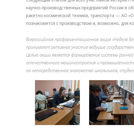
научно-производственных предприятий России в об
ракетно-космической техники, транспорта — АО «О
познакомятся с производством и, возможно, для ко
Всероссийская профориентационная акция «Неделя бе
принимают активное участие ведущие государствен
Целью акции является формирование системы ранней
отечественного машиностроения и промышленности в
на непосредственное знакомство школьников, студен