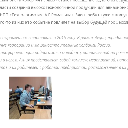
ласти создания высокотехнологичной продукции для авиационн
НПП «Технология» им. А.Г.Ромашина». Здесь ребята уже «вживу
го-то из них это событие повлияет на выбор будущей професси
з турникетов» стартовала в 2015 году. В рамках Акции, традицио
ные корпорации и машиностроительные холдинги России.
 профориентации подростков и молодежи, направленной на разв
 целом. Акция представляет собой комплекс мероприятий, напр
тов и их родителей с работой предприятий, расположенных в их 