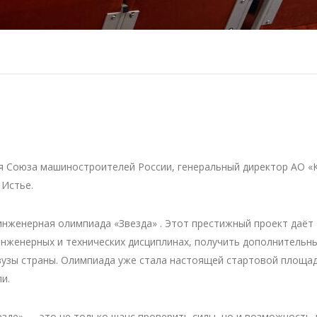
я Союза машиностроителей России, генеральный директор АО 
 Истье.
нженерная олимпиада «Звезда» . Этот престижный проект даёт
нженерных и технических дисциплинах, получить дополнительн
 вузы страны. Олимпиада уже стала настоящей стартовой площа
и.
езде» — это не только шанс проверить силы, но и возможность 