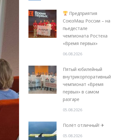
Предприятия
СоюзМаш России – на
пьедестале
чемпионата Ростеха
«Время первых»
06.08.2026
Пятый юбилейный
внутрикорпоративный
чемпионат «Время
первых» в самом
разгаре
05.08.2026
Полёт отличный! ✈
05.08.2026