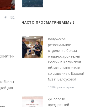
432
ЧАСТО ПРОСМАТРИВАЕМЫЕ
Калужское
региональное
отделение Союза
«КНИРТИ»
машиностроителей
России в Калужской
области заключило
соглашение с Школой
№2 г. Белоусово!
ые баллы
1680 просмотров
дкой для
⚙Новости
предприятий
для