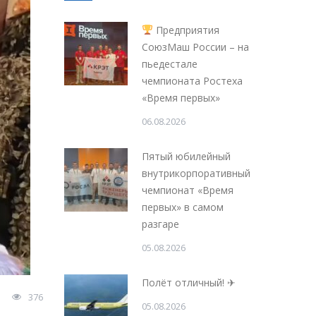
Предприятия
СоюзМаш России – на
пьедестале
чемпионата Ростеха
«Время первых»
06.08.2026
Пятый юбилейный
внутрикорпоративный
чемпионат «Время
первых» в самом
разгаре
05.08.2026
Полёт отличный! ✈
376
05.08.2026