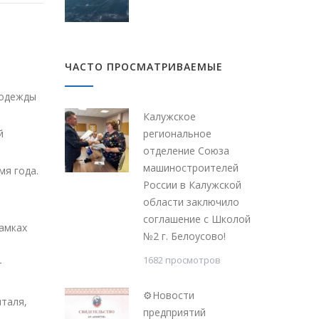
ЧАСТО ПРОСМАТРИВАЕМЫЕ
 одежды
Калужское
й
региональное
отделение Союза
машиностроителей
мя года.
России в Калужской
области заключило
соглашение с Школой
рамках
№2 г. Белоусово!
1682 просмотров
т
⚙Новости
италя,
предприятий