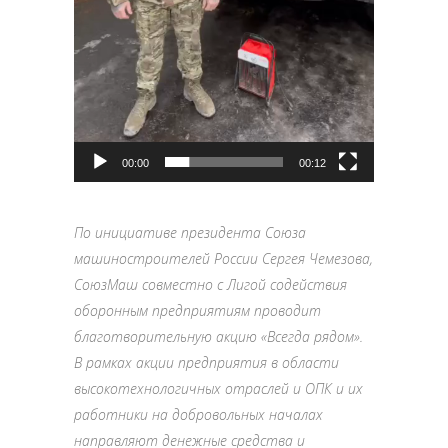
00:00
00:12
По инициативе президента Союза
машиностроителей России Сергея Чемезова,
СоюзМаш совместно с Лигой содействия
оборонным предприятиям проводит
благотворительную акцию «Всегда рядом».
В рамках акции предприятия в области
высокотехнологичных отраслей и ОПК и их
работники на добровольных началах
направляют денежные средства и