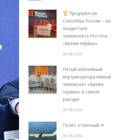
Предприятия
СоюзМаш России – на
пьедестале
чемпионата Ростеха
«Время первых»
06.08.2026
Пятый юбилейный
внутрикорпоративный
чемпионат «Время
первых» в самом
разгаре
05.08.2026
Полёт отличный! ✈
05.08.2026