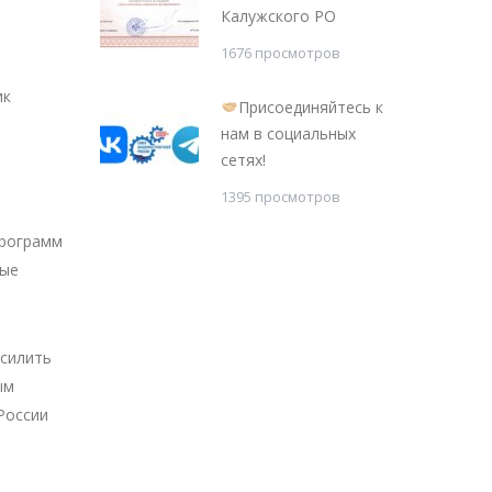
Калужского РО
1676 просмотров
ик
Присоединяйтесь к
нам в социальных
сетях!
1395 просмотров
программ
ные
усилить
ым
России