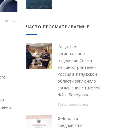
178
ЧАСТО ПРОСМАТРИВАЕМЫЕ
Калужское
региональное
отделение Союза
машиностроителей
России в Калужской
ого
области заключило
соглашение с Школой
№2 г. Белоусово!
ов
1680 просмотров
ршенно
⚙Новости
предприятий