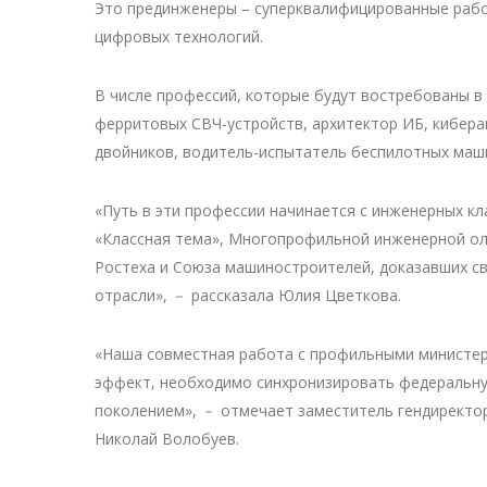
Это прединженеры – суперквалифицированные рабо
цифровых технологий.
В числе профессий, которые будут востребованы в
ферритовых СВЧ-устройств, архитектор ИБ, кибер
двойников, водитель-испытатель беспилотных машин
«Путь в эти профессии начинается с инженерных кл
«Классная тема», Многопрофильной инженерной ол
Ростеха и Союза машиностроителей, доказавших с
отрасли», － рассказала Юлия Цветкова.
«Наша совместная работа с профильными министерс
эффект, необходимо синхронизировать федеральну
поколением», － отмечает заместитель гендиректо
Николай Волобуев.