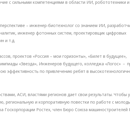
чие с сильными компетенциями в области ИИ, робототехники и
 перспективе – инженер-биотехнолог со знанием ИИ, разработч
аналитик, инженер фотонных систем, проектировщик цифровых
 и т.д.
ассов, проектов «Россия – мои горизонты», «Билет в будущее»,
импиады «Звезда», Инженеров будущего, колледжа «Логос» － 
вою эффективность по привлечению ребят в высокотехнологич
твами, АСИ, властями регионов дает свои результаты. Чтобы 
ю, региональную и корпоративную повестки по работе с молод
ра Госкорпорации Ростех, член Бюро Союза машиностроителей 