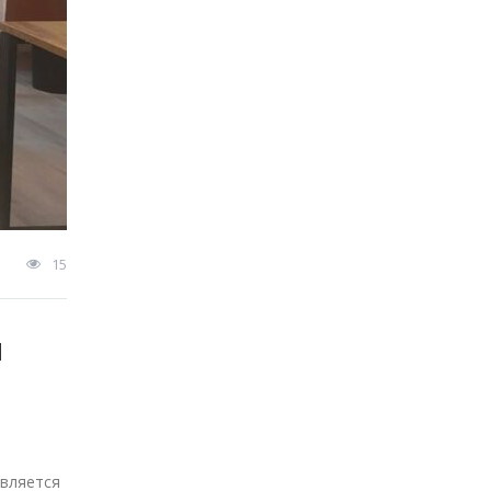
15
Я
является