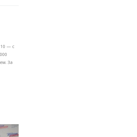
310 — с
6000
ем. За