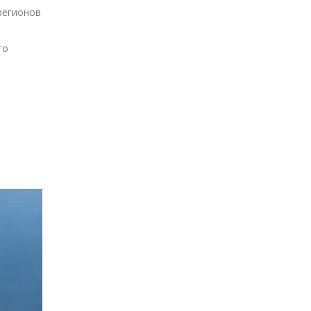
регионов
го