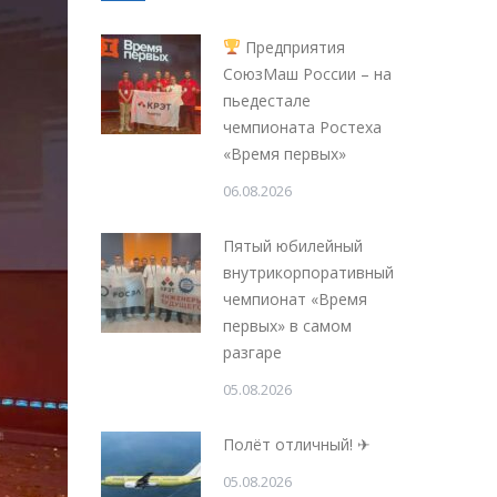
Предприятия
СоюзМаш России – на
пьедестале
чемпионата Ростеха
«Время первых»
06.08.2026
Пятый юбилейный
внутрикорпоративный
чемпионат «Время
первых» в самом
разгаре
05.08.2026
Полёт отличный! ✈
05.08.2026