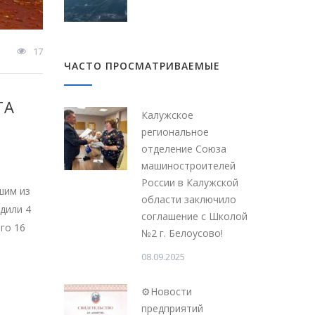
17
ЧАСТО ПРОСМАТРИВАЕМЫЕ
ТА
Калужское
региональное
отделение Союза
машиностроителей
России в Калужской
шим из
области заключило
дили 4
соглашение с Школой
го 16
№2 г. Белоусово!
08.09.2025
⚙Новости
предприятий