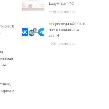
Калужского РО
1678 просмотров
Присоединяйтесь к
оссии. В
нам в социальных
х
сетях!
1395 просмотров
ии
импиада
оюза
тиями,
итарного