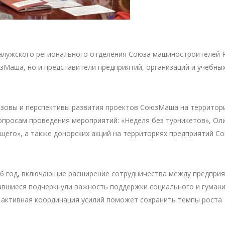
Калужского регионального отделения Союза машиностроителей Р
зМаша, но и представители предприятий, организаций и учебны
ызовы и перспективы развития проектов СоюзМаша на территор
опросам проведения мероприятий: «Неделя без турникетов», Ол
щего», а также донорских акций на территориях предприятий С
26 год, включающие расширение сотрудничества между предприя
авшиеся подчеркнули важность поддержки социального и гуман
о активная координация усилий поможет сохранить темпы роста