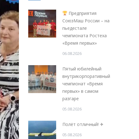
Предприятия
СоюзМаш России – на
пьедестале
чемпионата Ростеха
«Время первых»
06.08.2026
Пятый юбилейный
внутрикорпоративный
чемпионат «Время
первых» в самом
разгаре
05.08.2026
Полёт отличный! ✈
05.08.2026