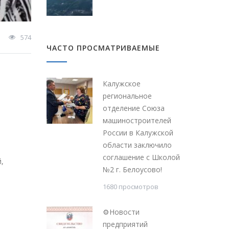
574
ЧАСТО ПРОСМАТРИВАЕМЫЕ
Калужское
региональное
отделение Союза
машиностроителей
России в Калужской
области заключило
соглашение с Школой
,
№2 г. Белоусово!
я
1680 просмотров
⚙Новости
и
предприятий