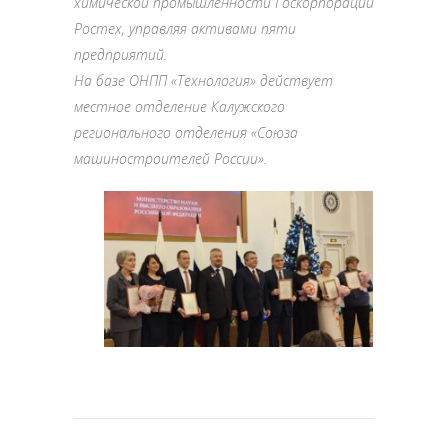
химической промышленности Госкорпорации
Ростех, управляя активами пяти
предприятий.
На базе ОНПП «Технология» действует
местное отделение Калужского
регионального отделения «Союза
машиностроителей России».