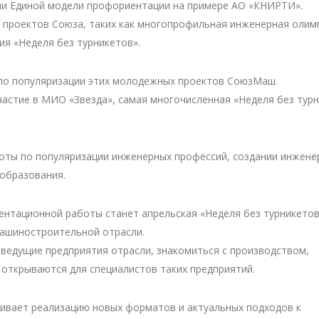
ции Единой модели профориентации на примере АО «КНИРТИ».
х проектов Союза, таких как многопрофильная инженерная олим
ия «Неделя без турникетов».
по популяризации этих молодежных проектов СоюзМаш.
частие в МИО «Звезда», самая многочисленная «Неделя без тур
боты по популяризации инженерных профессий, создании инжене
 образования.
нтационной работы станет апрельская «Неделя без турникетов
машиностроительной отрасли.
 ведущие предприятия отрасли, знакомиться с производством,
открываются для специалистов таких предприятий.
ривает реализацию новых форматов и актуальных подходов к