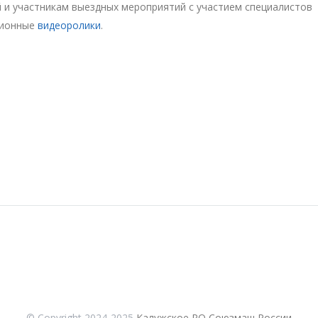
й и участникам выездных мероприятий с участием специалистов
ционные
видеоролики
.
© Copyright 2024-2025
Калужское РО Союзмаш России