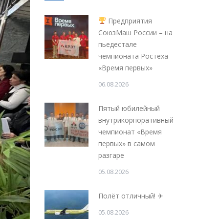
Предприятия
СоюзМаш России – на
пьедестале
чемпионата Ростеха
«Время первых»
06.08.2026
Пятый юбилейный
внутрикорпоративный
чемпионат «Время
первых» в самом
разгаре
05.08.2026
Полёт отличный! ✈
05.08.2026