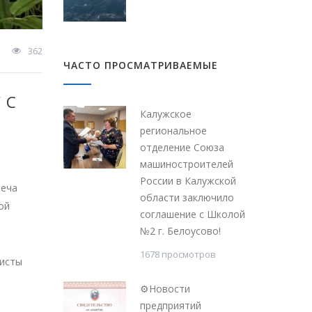
362
ЧАСТО ПРОСМАТРИВАЕМЫЕ
 С
Калужское
региональное
отделение Союза
машиностроителей
России в Калужской
реча
области заключило
ой
соглашение с Школой
№2 г. Белоусово!
1678 просмотров
листы
⚙Новости
предприятий