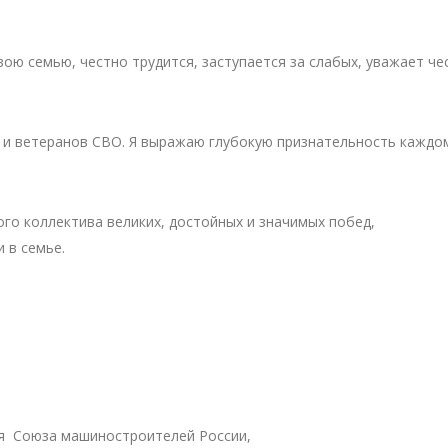
вою семью, честно трудится, заступается за слабых, уважает че
в и ветеранов СВО. Я выражаю глубокую признательность каждом
о коллектива великих, достойных и значимых побед,
 в семье.
я Союза машиностроителей России,