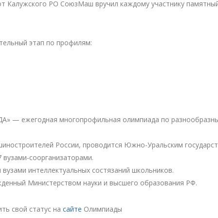
от Калужского РО СоюзМаш вручил каждому участнику памятны
ительный этап по профилям:
ДА» — ежегодная многопрофильная олимпиада по разнообразн
шиностроителей России, проводится Южно-Уральским государс
7 вузами-соорганизаторами.
 вузами интеллектуальных состязаний школьников.
жденный Министерством науки и высшего образования РФ.
ть свой статус на
сайте
Олимпиады