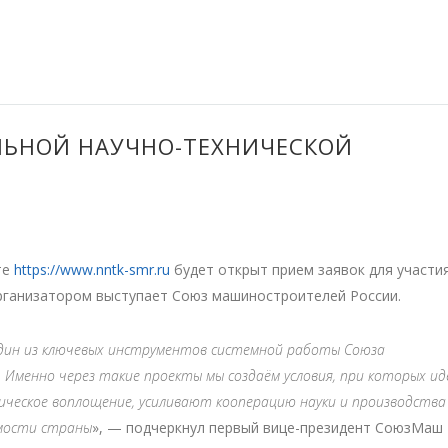
ЛЬНОЙ НАУЧНО-ТЕХНИЧЕСКОЙ
те
https://www.nntk-smr.ru
будет открыт прием заявок для участия
рганизатором выступает Союз машиностроителей России.
один из ключевых инструментов системной работы Союза
Именно через такие проекты мы создаём условия, при которых ид
еское воплощение, усиливают кооперацию науки и производства
имости страны
», — подчеркнул первый вице-президент СоюзМаш 