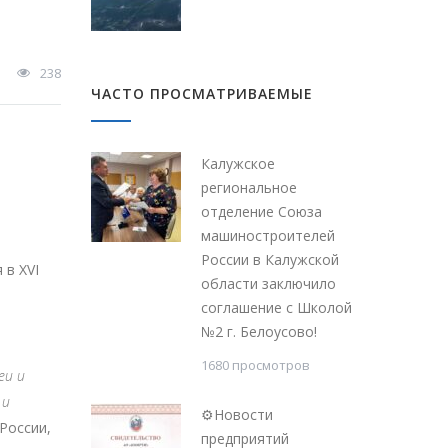
238
ЧАСТО ПРОСМАТРИВАЕМЫЕ
Калужское
региональное
отделение Союза
машиностроителей
России в Калужской
 в XVI
области заключило
соглашение с Школой
№2 г. Белоусово!
1680 просмотров
еи и
 и
⚙Новости
России,
предприятий