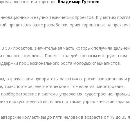
 промышленности и торговле
Владимир Гутенев
.
нновационных и научно-технических проектов. К участию приг
тий, представляющие разработки, ориентированные на практич
о 3 507 проектов, значительная часть которых получила дальне
ительного комплекса. Проект стал действенным инструментом
оддержки профессионального роста молодых специалистов.
ям, отражающим приоритеты развития отрасли: авиационная и 
, транспортное, энергетическое и тяжелое машиностроение,
 приборостроение и системы управления, судостроение, промы
ка и искусственный интеллект, а также управленческие задачи.
авторские коллективы до пяти человек в возрасте от 18 до 35 л