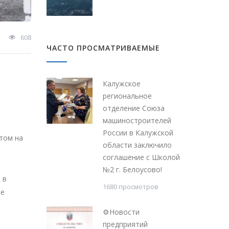
608
ЧАСТО ПРОСМАТРИВАЕМЫЕ
Калужское
региональное
отделение Союза
машиностроителей
России в Калужской
том на
области заключило
соглашение с Школой
№2 г. Белоусово!
 в
1680 просмотров
ие
⚙Новости
предприятий