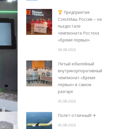
Предприятия
СоюзМаш России – на
пьедестале
чемпионата Ростеха
«Время первых»
06.08.2026
Пятый юбилейный
внутрикорпоративный
чемпионат «Время
первых» в самом
разгаре
05.08.2026
Полёт отличный! ✈
05.08.2026