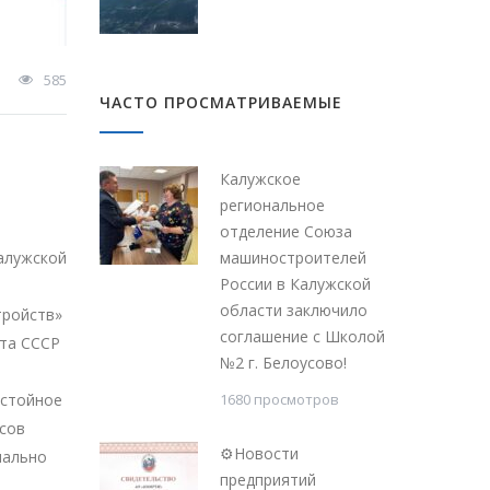
585
ЧАСТО ПРОСМАТРИВАЕМЫЕ
Калужское
региональное
отделение Союза
алужской
машиностроителей
России в Калужской
области заключило
тройств»
соглашение с Школой
ета СССР
№2 г. Белоусово!
остойное
1680 просмотров
сов
⚙Новости
иально
предприятий