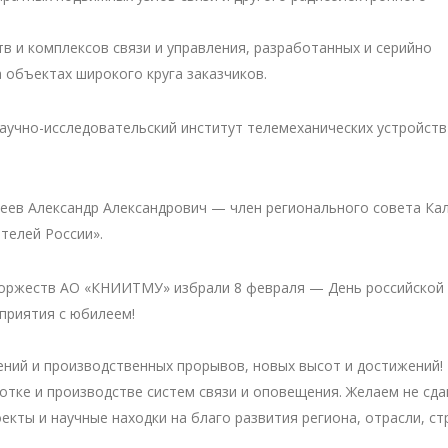
в и комплексов связи и управления, разработанных и серийно
объектах широкого круга заказчиков.
аучно-исследовательский институт телемеханических устройст
еев Александр Александрович — член регионального совета Ка
телей России».
оржеств АО «КНИИТМУ» избрали 8 февраля — День российской 
приятия с юбилеем!
ений и производственных прорывов, новых высот и достижений!
тке и производстве систем связи и оповещения. Желаем не сда
кты и научные находки на благо развития региона, отрасли, ст