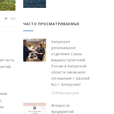
470
ЧАСТО ПРОСМАТРИВАЕМЫЕ
Калужское
региональное
отделение Союза
ая честь
машиностроителей
России в Калужской
риятий,
области заключило
соглашение с Школой
№2 г. Белоусово!
1678 просмотров
нным
у,
⚙Новости
ха
предприятий