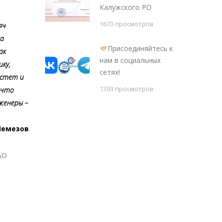
Калужского РО
1673 просмотров
яч
жа
Присоединяйтесь к
ак
нам в социальных
ку,
сетях!
астет и
1393 просмотров
 что
женеры –
Чемезов
.
АО