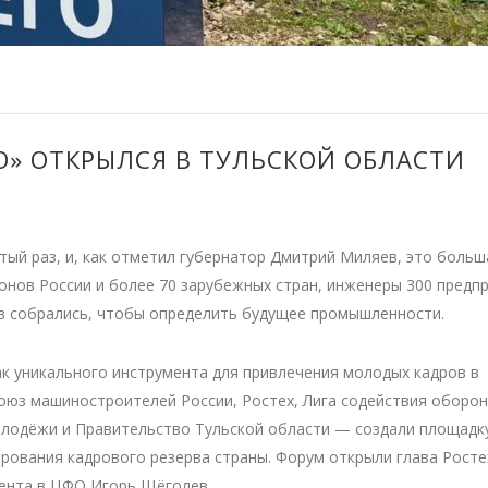
» ОТКРЫЛСЯ В ТУЛЬСКОЙ ОБЛАСТИ
тый раз, и, как отметил губернатор Дмитрий Миляев, это больш
ионов России и более 70 зарубежных стран, инженеры 300 предп
ов собрались, чтобы определить будущее промышленности.
к уникального инструмента для привлечения молодых кадров в
юз машиностроителей России, Ростех, Лига содействия оборо
олодёжи и Правительство Тульской области — создали площадк
рования кадрового резерва страны. Форум открыли глава Росте
дента в ЦФО Игорь Щёголев.