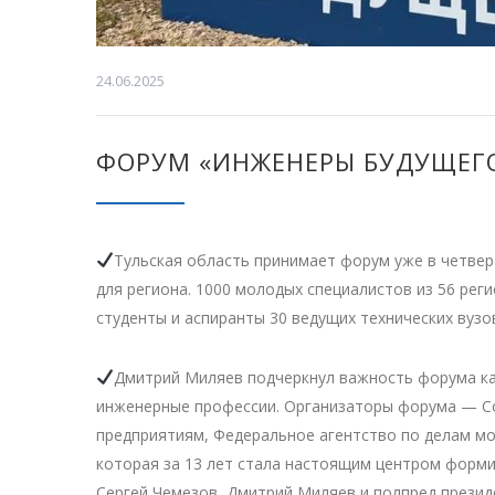
24.06.2025
ФОРУМ «ИНЖЕНЕРЫ БУДУЩЕГО
Тульская область принимает форум уже в четвер
для региона. 1000 молодых специалистов из 56 рег
студенты и аспиранты 30 ведущих технических вуз
Дмитрий Миляев подчеркнул важность форума ка
инженерные профессии. Организаторы форума — Со
предприятиям, Федеральное агентство по делам м
которая за 13 лет стала настоящим центром форми
Сергей Чемезов, Дмитрий Миляев и полпред прези