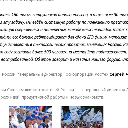
уются 160 тысяч сотрудников дополнительно, в том числе 30 тыс
я эту задачу, мы ведём системную работу по повышению прести
низация современных и интересных молодежных площадок, таких к
идны: все больше ребятвыбирают для сдачи ЕГЭ физику, математи
т участвовать в технологических проектах, меняющих Россию. Р
ом году составил более 500 человек на место! Это подтверждает,
 востребованной. Об этом говорит и название нашего форума: ин
России, генеральный директор Госкорпорации Ростех
Сергей 
ния Союза машиностроителей России — генеральный директор 
рких идей, продуктивной работы и новых знакомств!