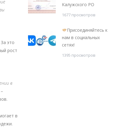
тие
Калужского РО
вы
1677 просмотров
Присоединяйтесь к
нам в социальных
. За это
сетях!
ный рост
1395 просмотров
ении в
 –
зов.
могает в
одежи.