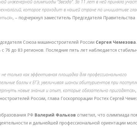
ой инженерной олимпиады “Звезда”. За 11 лет в ней приняло учас
 технологий, которое проходит в нашей стране по инициативе гла
аться»
, – подчеркнул заместитель Председателя Правительства
редседателя Союза машиностроителей России
Сергея Чемезова
 с 76 до 83 регионов. Последние пять лет наблюдается стабиль
 не только как эффективная площадка для профессионального
ельные баллы к ЕГЭ, увеличивая шансы абитуриентов при поступл
очерпнуть новые знания и опыт, которые обязательно пригодятся»
,
остроителей России, глава Госкорпорации Ростех Сергей Чеме
 образования РФ
Валерий Фальков
отметил, что олимпиада по
 деятельности и дальнейшей профессиональной ориентации мол