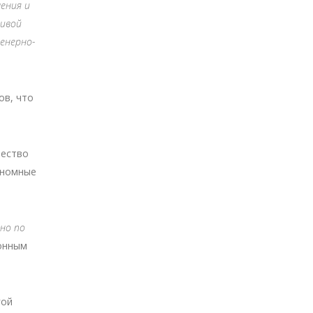
ения и
ливой
енерно-
ов, что
чество
ономные
но по
ронным
гой