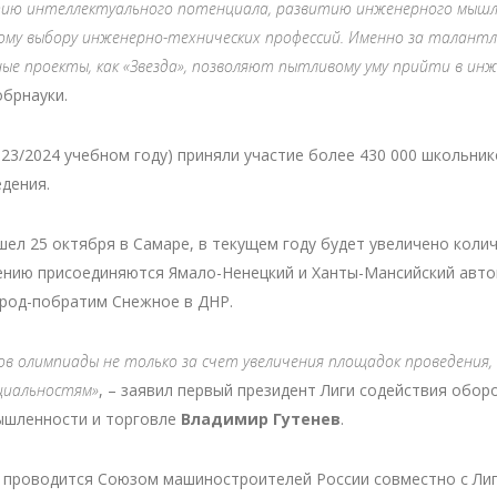
тию интеллектуального потенциала, развитию инженерного мышл
ому выбору инженерно-технических профессий. Именно за талант
е проекты, как «Звезда», позволяют пытливому уму прийти в инж
брнауки.
23/2024 учебном году) приняли участие более 430 000 школьник
дения.
л 25 октября в Самаре, в текущем году будет увеличено коли
ижению присоединяются Ямало-Ненецкий и Ханты-Мансийский авт
город-побратим Снежное в ДНР.
в олимпиады не только за счет увеличения площадок проведения, 
циальностям»
, – заявил первый президент Лиги содействия обо
ышленности и торговле
Владимир Гутенев
.
 проводится Союзом машиностроителей России совместно с Ли