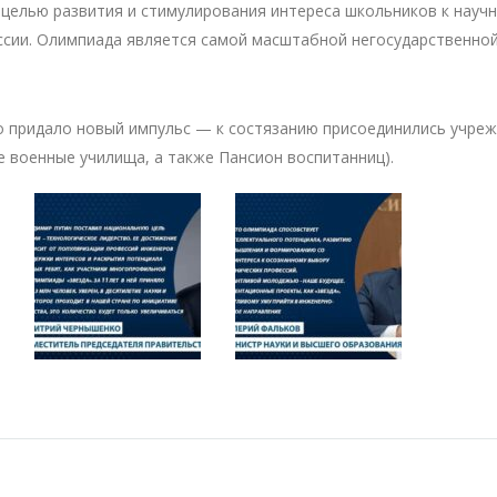
 целью развития и стимулирования интереса школьников к научн
ссии. Олимпиада является самой масштабной негосударственно
о придало новый импульс — к состязанию присоединились учре
е военные училища, а также Пансион воспитанниц).