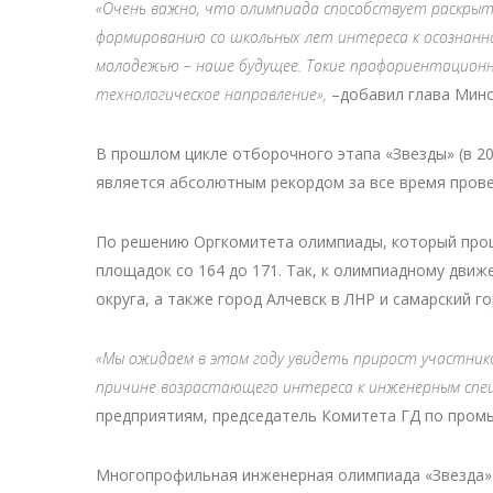
«Очень важно, что олимпиада способствует раскры
формированию со школьных лет интереса к осознанн
молодежью – наше будущее. Такие профориентационны
технологическое направление»,
–добавил глава Мино
В прошлом цикле отборочного этапа «Звезды» (в 20
является абсолютным рекордом за все время прове
По решению Оргкомитета олимпиады, который проше
площадок со 164 до 171. Так, к олимпиадному дв
округа, а также город Алчевск в ЛНР и самарский 
«Мы ожидаем в этом году увидеть прирост участнико
причине возрастающего интереса к инженерным спе
предприятиям, председатель Комитета ГД по пром
Многопрофильная инженерная олимпиада «Звезда»