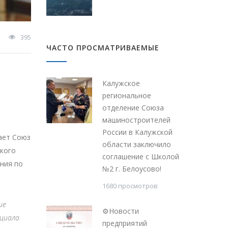
395
ЧАСТО ПРОСМАТРИВАЕМЫЕ
Калужское
региональное
отделение Союза
машиностроителей
России в Калужской
ает Союз
области заключило
кого
соглашение с Школой
ания по
№2 г. Белоусово!
1680 просмотров
ие
⚙Новости
нциала
предприятий