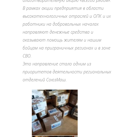
благотворительную акцию «Всегда рядом».
В рамках акции предприятия в области
высокотехнологичных отраслей и ОПК и их
работники на добровольных началах
направляют денежные средства и
оказывают помощь жителям и нашим
бойцам на приграничных регионах и в зоне
СВО.
Это направление стало одним из
приоритетов деятельности региональных
отделений СоюзМаш.